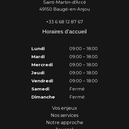
Saint-Martin-d'Arcé
a
b
e
u
49150 Baugé-en-Anjou
g
o
d
b
r
o
I
e
+33 6 68 12 87 67
a
k
n
Horaires d’accueil
m
Lundi
09:00 – 18:00
Mardi
09:00 – 18:00
Mercredi
09:00 – 18:00
Jeudi
09:00 – 18:00
Vendredi
09:00 – 18:00
Samedi
Fermé
Dimanche
Fermé
Vos enjeux
Nos services
Notre approche