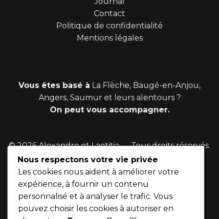
Journal
Contact
Politique de confidentialité
Mentions légales
Vous êtes basé à
La Flèche
,
Baugé-en-Anjou
,
Angers
,
Saumur
et leurs alentours ?
On peut vous accompagner.
© 2026 Alexandre et Laetitia — Tous droits réservés.
Nous respectons votre vie privée
Les cookies nous aident à améliorer votre
Site réalisé par
expérience, à fournir un contenu
personnalisé et à analyser le trafic. Vous
pouvez choisir les cookies à autoriser en